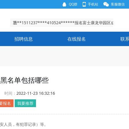
QQ群
手机站
客服微信
功
叶 **1365518****411321******报名富士康观澜园区成
功
唐 **1512013****511303******报名富士康龙华园区成
功
王**1511237****410524******报名富士康龙华园区成
功
谢**156280****430902******报名富士康龙华园区成
招聘信息
在线报名
联
功
叶 **1365518****411321******报名富士康观澜园区成
功
康黑名单包括哪些
时间：
2022-11-23 16:32:16
要报名
我要推荐
安人员，有犯罪记录）等。