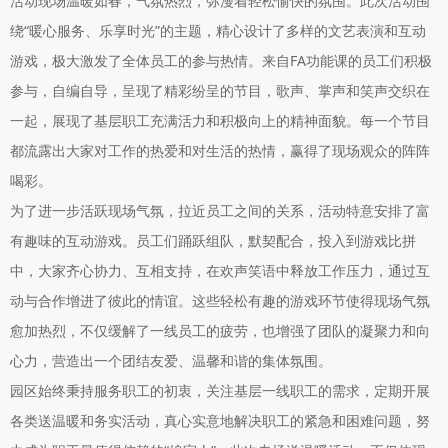
活动现场温暖如春，气氛热烈，弥漫着轻松愉快的氛围。此次活动围
绕“暖心服务、乐享时光”的主题，精心设计了多样的文艺表演和互动
游戏，极大激发了全体员工的参与热情。来自FA功能课的员工们积极
参与，自编自导，呈现了精彩纷呈的节目，歌声、掌声和笑声交织在
一起，展现了基层职工充满活力和积极向上的精神面貌。每一个节目
都流露出大家对工作的热爱和对生活的热情，赢得了现场观众的阵阵
喝彩。
为了进一步活跃现场气氛，拉近员工之间的关系，活动特意安排了富
有趣味的互动游戏。员工们踊跃组队，默契配合，投入到游戏比拼
中，大家齐心协力、互相支持，在欢声笑语中释放工作压力，通过互
动与合作增进了彼此的情谊。这些轻松有趣的游戏环节使得现场气氛
愈加热烈，不仅缓解了一线员工的疲劳，也增强了团队的凝聚力和向
心力，营造出一个团结友爱、温馨和谐的集体氛围。
园区始终秉持服务职工的初衷，关注基层一线职工的需求，定期开展
各类送温暖和务实活动，真心实意地解决职工的紧急和困难问题，努