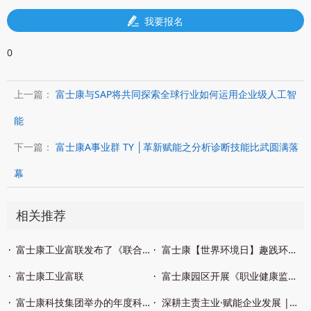
我要报名
0
上一篇：
富士康与SAP将共同探索全球行业如何运用企业级人工智
能
下一篇：
富士康A事业群 TY │革新赋能之分析诊断技能比武圆满落
幕
相关推荐
富士康工业富联发布了《联合国可持续发展目标（UN SDGs）进展报告（2024-2025）》
富士康【世界环境日】趣践环保初心，赋能企业绿色ESG发展
富士康工业富联
富士康园区开展《职业健康监护技术规范》GBZ188-2025解读专项培训
富士康科技集团举办的年度科技盛会
深耕主责主业·赋能企业发展 | 园区召开2026 年中“三委”委员工作交流会