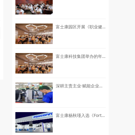
富士康园区开展《职业健康监护技术规范》GBZ188-2025解读专项培训
富士康科技集团举办的年度科技盛会
深耕主责主业·赋能企业发展 | 园区召开2026 年中“三委”委员工作交流会
富士康杨秋瑾入选《Fortune》全球最具影响力商界女性