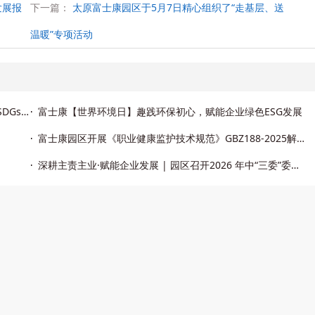
发展报
下一篇：
太原富士康园区于5月7日精心组织了“走基层、送
温暖”专项活动
富士康工业富联发布了《联合国可持续发展目标（UN SDGs）进展报告（2024-2025）》
富士康【世界环境日】趣践环保初心，赋能企业绿色ESG发展
富士康园区开展《职业健康监护技术规范》GBZ188-2025解读专项培训
深耕主责主业·赋能企业发展 | 园区召开2026 年中“三委”委员工作交流会