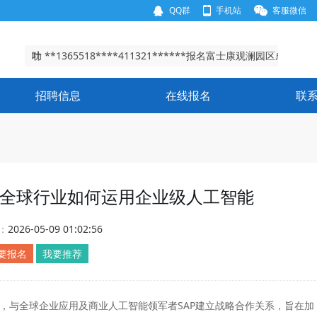
QQ群
手机站
客服微信
谢**156280****430902******报名富士康龙华园区成
功
叶 **1365518****411321******报名富士康观澜园区成
功
唐 **1512013****511303******报名富士康龙华园区成
招聘信息
在线报名
联
功
王**1511237****410524******报名富士康龙华园区成
功
谢**156280****430902******报名富士康龙华园区成
功
叶 **1365518****411321******报名富士康观澜园区成
功
索全球行业如何运用企业级人工智能
：
2026-05-09 01:02:56
要报名
我要推荐
，与全球企业应用及商业人工智能领军者SAP建立战略合作关系，旨在加