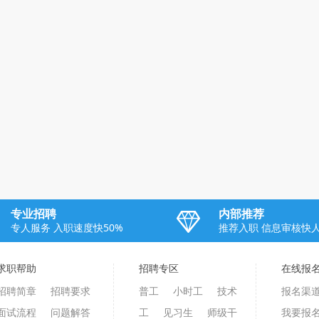
专业招聘
内部推荐
专人服务 入职速度快50%
推荐入职 信息审核快
求职帮助
招聘专区
在线报
招聘简章
招聘要求
普工
小时工
技术
报名渠道
面试流程
问题解答
工
见习生
师级干
我要报