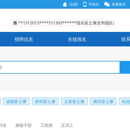
QQ群
手机站
客服微信
谢**156280****430902******报名富士康龙华园区成
功
叶 **1365518****411321******报名富士康观澜园区成
功
唐 **1512013****511303******报名富士康龙华园区成
功
王**1511237****410524******报名富士康龙华园区成
招聘信息
在线报名
联
功
谢**156280****430902******报名富士康龙华园区成
功
叶 **1365518****411321******报名富士康观澜园区成
功
成都富士康
郑州富士康
太原富士康
廊坊富士康
松
习生
师级干部
工程师
正式工