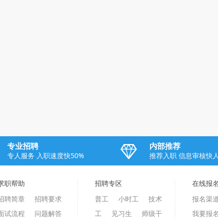
专业招聘
内部推荐
专人服务 入职速度快50%
推荐入职 信息审核快
求职帮助
招聘专区
在线报
招聘简章
招聘要求
普工
小时工
技术
报名渠道
面试流程
问题解答
工
见习生
师级干
我要报