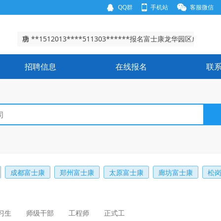
QQ群
手机站
客服微信
谢**156280****430902******报名富士康龙华园区成
功
叶 **1365518****411321******报名富士康观澜园区成
功
唐 **1512013****511303******报名富士康龙华园区成
功
王**1511237****410524******报名富士康龙华园区成
招聘信息
在线报名
联
功
谢**156280****430902******报名富士康龙华园区成
功
叶 **1365518****411321******报名富士康观澜园区成
功
成都富士康
郑州富士康
太原富士康
廊坊富士康
松
习生
师级干部
工程师
正式工