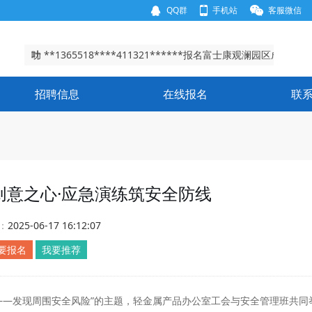
QQ群
手机站
客服微信
谢**156280****430902******报名富士康龙华园区成
功
叶 **1365518****411321******报名富士康观澜园区成
功
唐 **1512013****511303******报名富士康龙华园区成
招聘信息
在线报名
联
功
王**1511237****410524******报名富士康龙华园区成
功
谢**156280****430902******报名富士康龙华园区成
功
叶 **1365518****411321******报名富士康观澜园区成
功
创意之心·应急演练筑安全防线
：
2025-06-17 16:12:07
要报名
我要推荐
——发现周围安全风险”的主题，轻金属产品办公室工会与安全管理班共