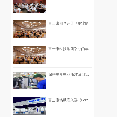
富士康园区开展《职业健康监护技术规范》GBZ188-2025解读专项培训
富士康科技集团举办的年度科技盛会
深耕主责主业·赋能企业发展 | 园区召开2026 年中“三委”委员工作交流会
富士康杨秋瑾入选《Fortune》全球最具影响力商界女性