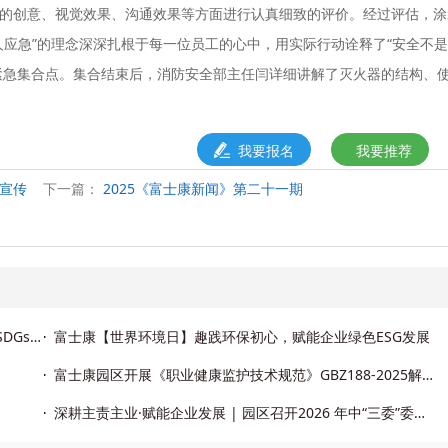
的创意、视觉效果、沟通效果等方面进行认真细致的评价。经过评估，涂
人应急”的理念深深扎根于每一位员工的心中，用实际行动诠释了“安全不
紧急集合点。集合结束后，消防安全部主任闫详细讲解了灭火器的结构、
我要报名
我要推荐
宣传
下一篇：
2025《富士康新闻》第二十一期
富士康工业富联发布了《联合国可持续发展目标（UN SDGs）进展报告（2024-2025）》
富士康【世界环境日】趣践环保初心，赋能企业绿色ESG发展
富士康园区开展《职业健康监护技术规范》GBZ188-2025解读专项培训
深耕主责主业·赋能企业发展 | 园区召开2026 年中“三委”委员工作交流会